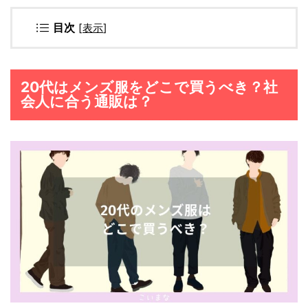
目次
[
表示
]
20代はメンズ服をどこで買うべき？社
会人に合う通販は？