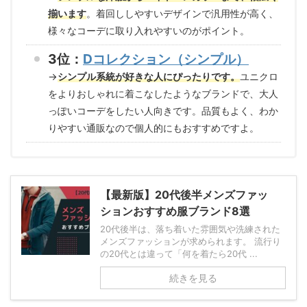
揃います
。着回ししやすいデザインで汎用性が高く、
様々なコーデに取り入れやすいのがポイント。
3位：
Dコレクション（シンプル）
→
シンプル系統が好きな人にぴったりです。
ユニクロ
をよりおしゃれに着こなしたようなブランドで、大人
っぽいコーデをしたい人向きです。品質もよく、わか
りやすい通販なので個人的にもおすすめですよ。
【最新版】20代後半メンズファッ
ションおすすめ服ブランド8選
20代後半は、落ち着いた雰囲気や洗練された
メンズファッションが求められます。 流行り
の20代とは違って「何を着たら20代 ...
続きを見る