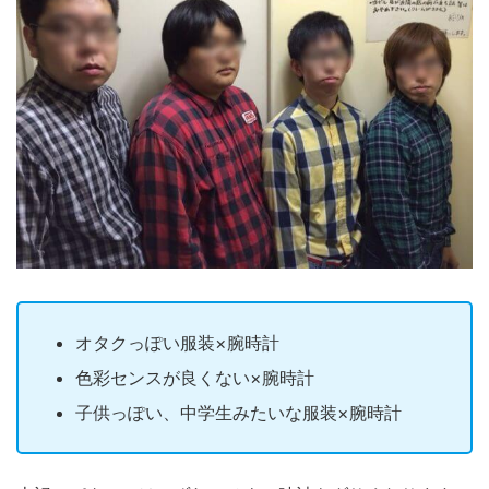
オタクっぽい服装
×
腕時計
色彩センスが良くない
×
腕時計
子供っぽい、中学生みたいな服装
×
腕時計