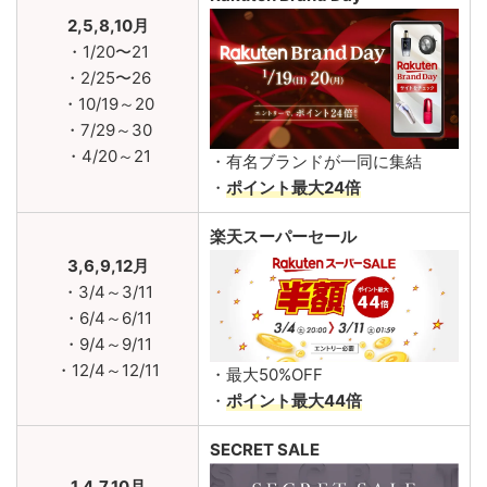
2,5,8,10月
・1/20〜21
・2/25〜26
・10/19～20
・7/29～30
・4/20～21
・有名ブランドが一同に集結
・
ポイント最大24倍
楽天スーパーセール
3,6,9,12月
・3/4～3/11
・6/4～6/11
・9/4～9/11
・12/4～12/11
・最大50%OFF
・
ポイント最大44倍
SECRET SALE
1,4,7,10月